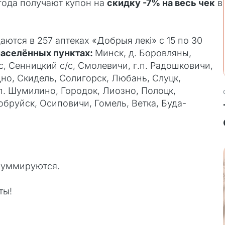
 года получают купон на
скидку -7% на весь чек
в
аются в 257 аптеках «Добрыя лекi» с 15 по 30
населённых пунктах:
Минск, д. Боровляны,
, Сенницкий с/с, Смолевичи, г.п. Радошковичи,
но, Скидель, Солигорск, Любань, Слуцк,
п. Шумилино, Городок, Лиозно, Полоцк,
обруйск, Осиповичи, Гомель, Ветка, Буда-
суммируются.
ты!