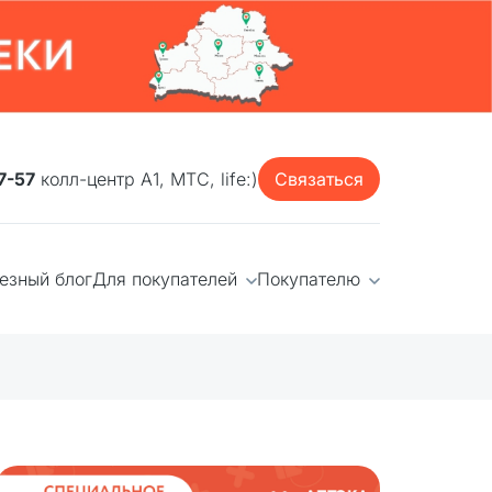
7-57
колл-центр А1, МТС, life:)
Связаться
езный блог
Для покупателей
Покупателю