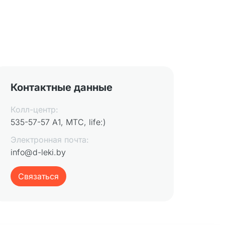
Контактные данные
Колл-центр:
535-57-57 А1, МТС, life:)
Электронная почта:
info@d-leki.by
Связаться