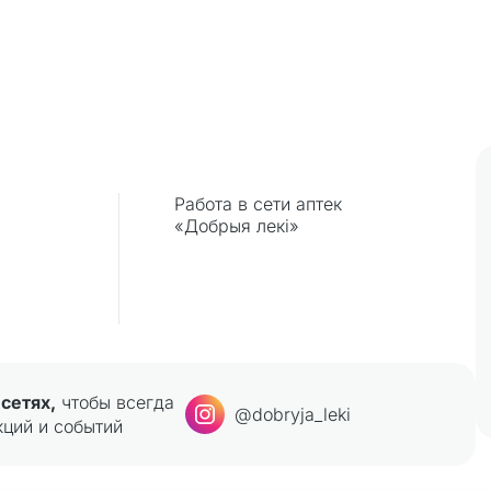
Работа в сети аптек
«Добрыя лекi»
сетях,
чтобы всегда
@dobryja_leki
кций и событий