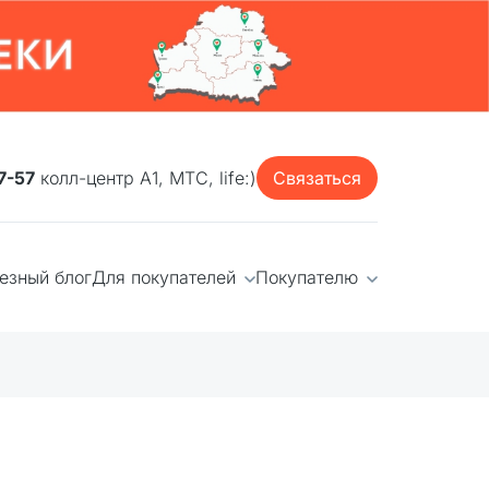
7-57
колл-центр А1, МТС, life:)
Связаться
езный блог
Для покупателей
Покупателю