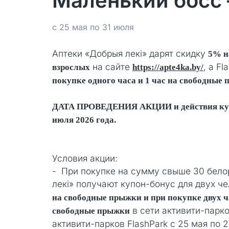
Маленький босс 
с 25 мая по 31 июля
Аптеки «Добрыя лекi» дарят скидку
5% н
на сайте
, а F
взрослых
https://apte4ka.by/
покупке одного часа и 1 час на свободные 
ДАТА ПРОВЕДЕНИЯ АКЦИИ и действия купон
июля 2026 года.
Условия акции:
- При покупке на сумму свыше 30 бело
лекi» получают купон-бонус для двух ч
на свободные прыжки
и при покупке двух ч
в сети активити-парко
свободные прыжки
активити-парков FlashPark с 25 мая по 