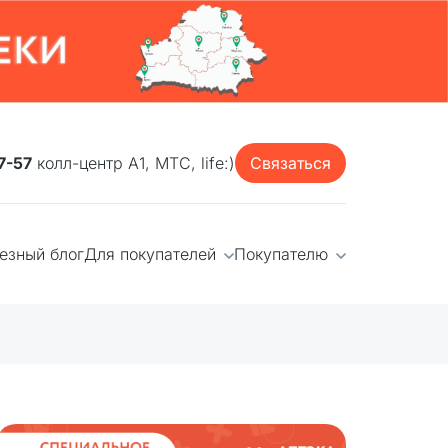
7-57
колл-центр А1, МТС, life:)
Связаться
езный блог
Для покупателей
Покупателю