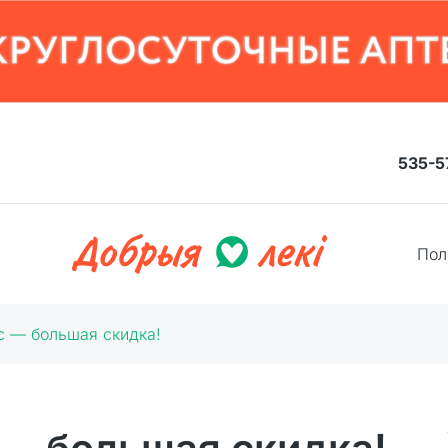
535-5
Пол
с — большая скидка!