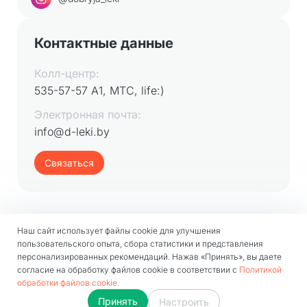
Контактные данные
Колл-центр:
535-57-57 А1, МТС, life:)
Электронная почта:
info@d-leki.by
Связаться
Наш сайт использует файлы cookie для улучшения
пользовательского опыта, сбора статистики и представления
персонализированных рекомендаций. Нажав «Принять», вы даете
согласие на обработку файлов cookie в соответствии с
Политикой
ООО «Управляющая компания холдинга «Аптека групп»
обработки файлов cookie.
© 2026
Обработка и защита персональных данных
Принять
Настроить
Политика обработки файлов cookie