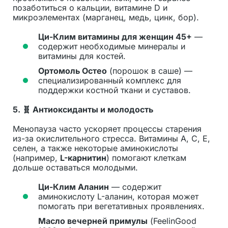
позаботиться о кальции, витамине D и
микроэлементах (марганец, медь, цинк, бор).
Ци-Клим витамины для женщин 45+
—
содержит необходимые минералы и
витамины для костей.
Ортомоль Остео
(порошок в саше) —
специализированный комплекс для
поддержки костной ткани и суставов.
5.
🧬 Антиоксиданты и молодость
Менопауза часто ускоряет процессы старения
из-за окислительного стресса. Витамины A, C, E,
селен, а также некоторые аминокислоты
(например,
L-карнитин
) помогают клеткам
дольше оставаться молодыми.
Ци-Клим Аланин
— содержит
аминокислоту L-аланин, которая может
помогать при вегетативных проявлениях.
Масло вечерней примулы
(FeelinGood